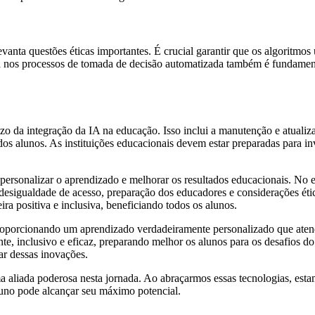
anta questões éticas importantes. É crucial garantir que os algoritmos 
ia nos processos de tomada de decisão automatizada também é fundamen
azo da integração da IA na educação. Isso inclui a manutenção e atualiz
os alunos. As instituições educacionais devem estar preparadas para in
ersonalizar o aprendizado e melhorar os resultados educacionais. No en
s, desigualdade de acesso, preparação dos educadores e considerações
ra positiva e inclusiva, beneficiando todos os alunos.
, proporcionando um aprendizado verdadeiramente personalizado que aten
te, inclusivo e eficaz, preparando melhor os alunos para os desafios d
ar dessas inovações.
 uma aliada poderosa nesta jornada. Ao abraçarmos essas tecnologias, 
uno pode alcançar seu máximo potencial.