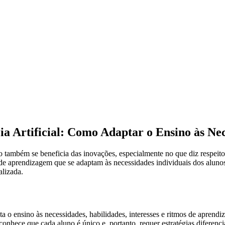
a Artificial: Como Adaptar o Ensino às Ne
 também se beneficia das inovações, especialmente no que diz respeito 
s de aprendizagem que se adaptam às necessidades individuais dos aluno
alizada.
 o ensino às necessidades, habilidades, interesses e ritmos de aprend
onhece que cada aluno é único e, portanto, requer estratégias diferenc