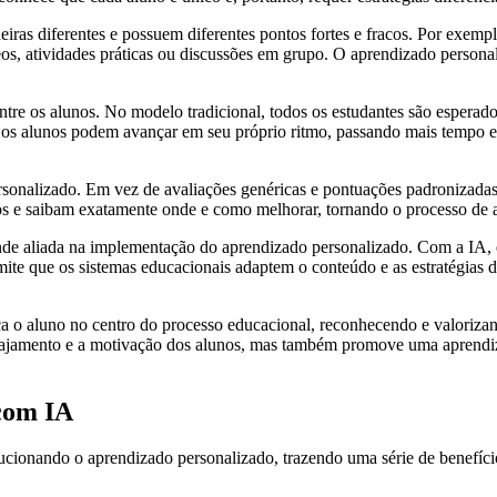
iras diferentes e possuem diferentes pontos fortes e fracos. Por exem
eos, atividades práticas ou discussões em grupo. O aprendizado personali
entre os alunos. No modelo tradicional, todos os estudantes são esper
 os alunos podem avançar em seu próprio ritmo, passando mais tempo 
nalizado. Em vez de avaliações genéricas e pontuações padronizadas,
os e saibam exatamente onde e como melhorar, tornando o processo de a
grande aliada na implementação do aprendizado personalizado. Com a IA
ermite que os sistemas educacionais adaptem o conteúdo e as estratégia
o aluno no centro do processo educacional, reconhecendo e valorizand
engajamento e a motivação dos alunos, mas também promove uma aprendi
com IA
lucionando o aprendizado personalizado, trazendo uma série de benefíci