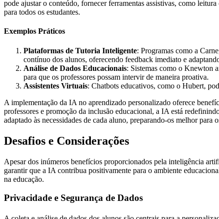
pode ajustar o conteúdo, fornecer ferramentas assistivas, como leitur
para todos os estudantes.
Exemplos Práticos
Plataformas de Tutoria Inteligente
: Programas como a Carneg
contínuo dos alunos, oferecendo feedback imediato e adaptando
Análise de Dados Educacionais
: Sistemas como o Knewton ana
para que os professores possam intervir de maneira proativa.
Assistentes Virtuais
: Chatbots educativos, como o Hubert, pod
A implementação da IA no aprendizado personalizado oferece benefí
professores e promoção da inclusão educacional, a IA está redefinin
adaptado às necessidades de cada aluno, preparando-os melhor para os
Desafios e Considerações
Apesar dos inúmeros benefícios proporcionados pela inteligência artif
garantir que a IA contribua positivamente para o ambiente educacional 
na educação.
Privacidade e Segurança de Dados
A coleta e análise de dados dos alunos são centrais para a personali