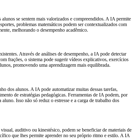
s alunos se sentem mais valorizados e compreendidos. A IA permite
r esportes, problemas matemáticos podem ser contextualizados com
ntemente, melhorando o desempenho acadêmico.
existentes. Através de análises de desempenho, a IA pode detectar
om frações, o sistema pode sugerir vídeos explicativos, exercícios
s alunos, promovendo uma aprendizagem mais equilibrada.
nho dos alunos. A IA pode automatizar muitas dessas tarefas,
vimento de estratégias pedagógicas. Ferramentas de IA podem, por
 aluno. Isso não só reduz o estresse e a carga de trabalho dos
sual, auditivo ou kinestésico, podem se beneficiar de materiais de
ico que lhes permite aprender no seu próprio ritmo e estilo. A IA