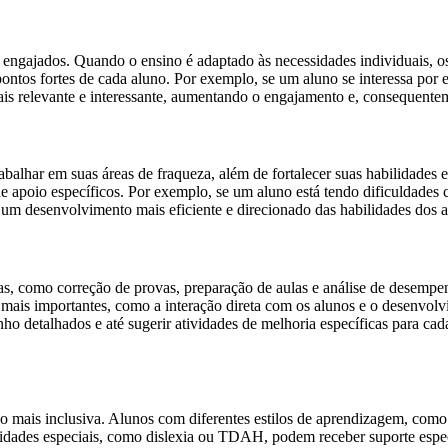
engajados. Quando o ensino é adaptado às necessidades individuais, o
 pontos fortes de cada aluno. Por exemplo, se um aluno se interessa po
 mais relevante e interessante, aumentando o engajamento e, conseque
abalhar em suas áreas de fraqueza, além de fortalecer suas habilidades 
e apoio específicos. Por exemplo, se um aluno está tendo dificuldades c
ite um desenvolvimento mais eficiente e direcionado das habilidades do
vas, como correção de provas, preparação de aulas e análise de desempe
 mais importantes, como a interação direta com os alunos e o desenvol
ho detalhados e até sugerir atividades de melhoria específicas para cada
ais inclusiva. Alunos com diferentes estilos de aprendizagem, como vi
idades especiais, como dislexia ou TDAH, podem receber suporte específ