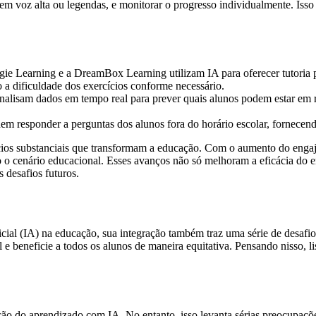
a em voz alta ou legendas, e monitorar o progresso individualmente. Isso
ie Learning e a DreamBox Learning utilizam IA para oferecer tutoria 
 a dificuldade dos exercícios conforme necessário.
lisam dados em tempo real para prever quais alunos podem estar em ri
em responder a perguntas dos alunos fora do horário escolar, fornecend
cios substanciais que transformam a educação. Com o aumento do enga
do o cenário educacional. Esses avanços não só melhoram a eficácia d
 desafios futuros.
icial (IA) na educação, sua integração também traz uma série de desafio
e beneficie a todos os alunos de maneira equitativa. Pensando nisso, lis
zação do aprendizado com IA. No entanto, isso levanta sérias preocupaç