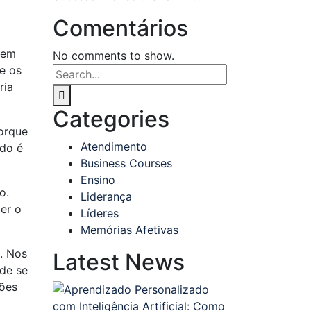
Comentários
dem
No comments to show.
e os
ria
Categories
orque
Atendimento
ado é
Business Courses
Ensino
o.
Liderança
er o
Líderes
Memórias Afetivas
. Nos
Latest News
 de se
ções