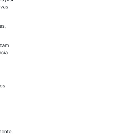
ivas
es,
izam
ncia
mos
mente,