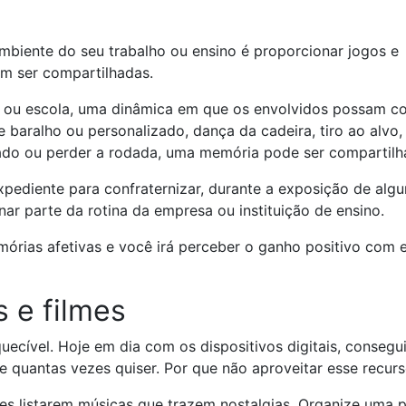
biente do seu trabalho ou ensino é proporcionar jogos e
am ser compartilhadas.
 ou escola, uma dinâmica em que os envolvidos possam co
 baralho ou personalizado, dança da cadeira, tiro ao alvo,
 dado ou perder a rodada, uma memória pode ser compartil
expediente para confraternizar, durante a exposição de alg
nar parte da rotina da empresa ou instituição de ensino.
órias afetivas e você irá perceber o ganho positivo com 
s e filmes
ecível. Hoje em dia com os dispositivos digitais, consegu
 e quantas vezes quiser. Por que não aproveitar esse recur
s listarem músicas que trazem nostalgias. Organize uma pl