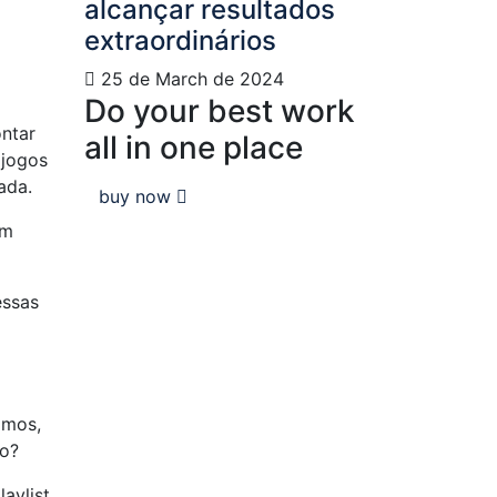
alcançar resultados
extraordinários
25 de March de 2024
Do your best work
ntar
all in one place
 jogos
hada.
buy now
um
essas
imos,
so?
aylist