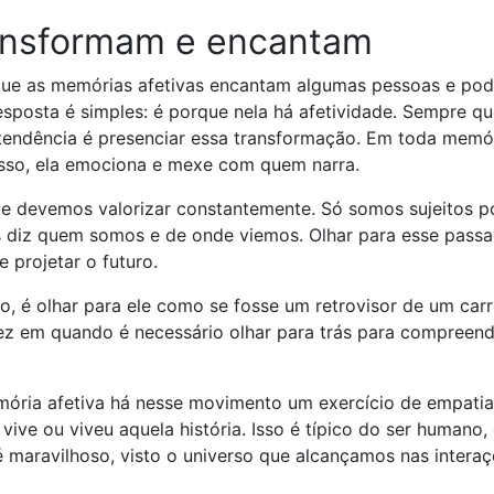
ransformam e encantam
que as memórias afetivas encantam algumas pessoas e po
sposta é simples: é porque nela há afetividade. Sempre qu
tendência é presenciar essa transformação. Em toda memó
 isso, ela emociona e mexe com quem narra.
ue devemos valorizar constantemente. Só somos sujeitos p
 diz quem somos e de onde viemos. Olhar para esse pass
 projetar o futuro.
o, é olhar para ele como se fosse um retrovisor de um carr
ez em quando é necessário olhar para trás para compreend
ória afetiva há nesse movimento um exercício de empatia
ive ou viveu aquela história. Isso é típico do ser humano,
 é maravilhoso, visto o universo que alcançamos nas intera